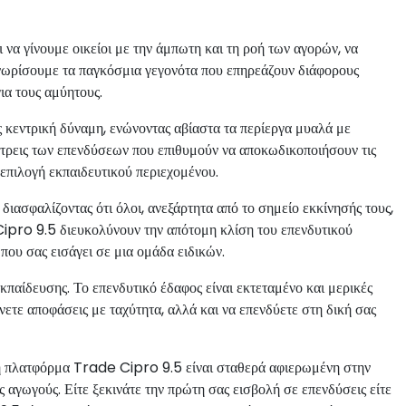
να γίνουμε οικείοι με την άμπωτη και τη ροή των αγορών, να
γνωρίσουμε τα παγκόσμια γεγονότα που επηρεάζουν διάφορους
ια τους αμύητους.
 κεντρική δύναμη, ενώνοντας αβίαστα τα περίεργα μυαλά με
λάτρεις των επενδύσεων που επιθυμούν να αποκωδικοποιήσουν τις
επιλογή εκπαιδευτικού περιεχομένου.
ιασφαλίζοντας ότι όλοι, ανεξάρτητα από το σημείο εκκίνησής τους,
Cipro 9.5 διευκολύνουν την απότομη κλίση του επενδυτικού
ου σας εισάγει σε μια ομάδα ειδικών.
κπαίδευσης. Το επενδυτικό έδαφος είναι εκτεταμένο και μερικές
ρνετε αποφάσεις με ταχύτητα, αλλά και να επενδύετε στη δική σας
ι η πλατφόρμα Trade Cipro 9.5 είναι σταθερά αφιερωμένη στην
αγωγούς. Είτε ξεκινάτε την πρώτη σας εισβολή σε επενδύσεις είτε