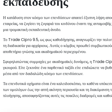
εκπαίδευσης
Η κατάδυση στον κόσμο των επενδύσεων απαιτεί έξυπνη λήψη αποφ
εταιρείας, να ζυγίσει τη ζυγαριά του κινδύνου έναντι της ανταμοιβ
μια τρομακτική εκπαιδευτική άνοδο.
Το Trade Cipro 9.5, ως φως καθοδήγησης, αναγνωρίζει την πολυπ
τη διαδικασία για αρχάριους. Αυτός ο κόμβος προωθεί συμβιωτικο
αποθετήριο γνώσης και ακαδημαϊκού περιεχομένου.
Σφυρηλατώντας συμμαχίες με ακαδημαϊκές δυνάμεις, η Trade Cipro
γκουρού. Είτε ξεκινάτε ένα παρθενικό ταξίδι είτε επιδιώκετε να β
μέσα από τον δαιδαλώδη κόσμο των επενδύσεων.
Τα επενδυτικά οχήματα είναι ένα καλειδοσκόπιο, το καθένα υπόκει
των ομολόγων έως την απτή ακίνητη περιουσία και τη διακύμανση 
πλοήγησης, αποσαφηνίζοντας αυτές τις ποικίλες διαδρομές και κα