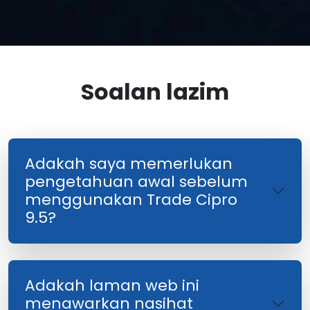
Soalan lazim
Adakah saya memerlukan
pengetahuan awal sebelum
menggunakan Trade Cipro
9.5?
Adakah laman web ini
menawarkan nasihat