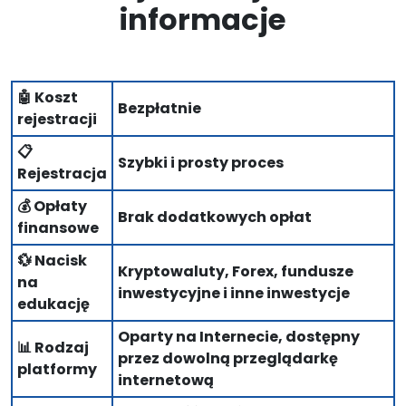
informacje
🤖 Koszt
Bezpłatnie
rejestracji
📋
Szybki i prosty proces
Rejestracja
💰 Opłaty
Brak dodatkowych opłat
finansowe
💱 Nacisk
Kryptowaluty, Forex, fundusze
na
inwestycyjne i inne inwestycje
edukację
Oparty na Internecie, dostępny
📊 Rodzaj
przez dowolną przeglądarkę
platformy
internetową