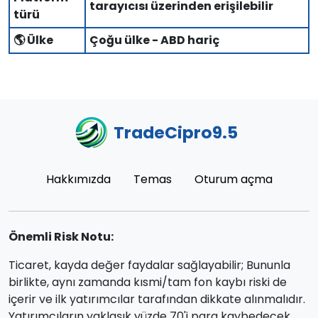
tarayıcısı üzerinden erişilebilir
türü
🌎 Ülke
Çoğu ülke - ABD hariç
TradeCipro9.5
Hakkımızda
Temas
Oturum açma
Önemli Risk Notu:
Ticaret, kayda değer faydalar sağlayabilir; Bununla
birlikte, aynı zamanda kısmi/tam fon kaybı riski de
içerir ve ilk yatırımcılar tarafından dikkate alınmalıdır.
Yatırımcıların yaklaşık yüzde 70'i para kaybedecek.