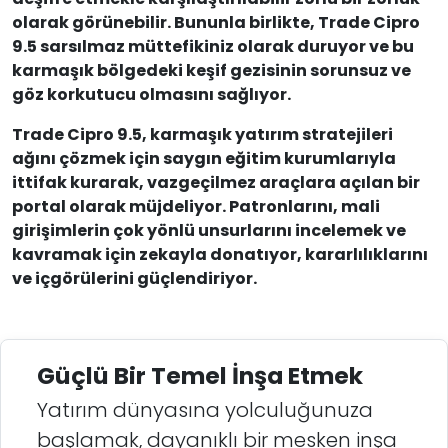
olarak görünebilir. Bununla birlikte, Trade Cipro
9.5 sarsılmaz müttefikiniz olarak duruyor ve bu
karmaşık bölgedeki keşif gezisinin sorunsuz ve
göz korkutucu olmasını sağlıyor.
Trade Cipro 9.5, karmaşık yatırım stratejileri
ağını çözmek için saygın eğitim kurumlarıyla
ittifak kurarak, vazgeçilmez araçlara açılan bir
portal olarak müjdeliyor. Patronlarını, mali
girişimlerin çok yönlü unsurlarını incelemek ve
kavramak için zekayla donatıyor, kararlılıklarını
ve içgörülerini güçlendiriyor.
Güçlü Bir Temel İnşa Etmek
Yatırım dünyasına yolculuğunuza
başlamak, dayanıklı bir mesken inşa