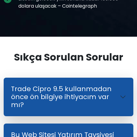
dolara ulaşacak – Cointelegraph
Sıkça Sorulan Sorular
Trade Cipro 9.5 kullanmadan
önce ön bilgiye ihtiyacım var
mı?
Bu Web Sitesi Yatırım Tavsiyesi