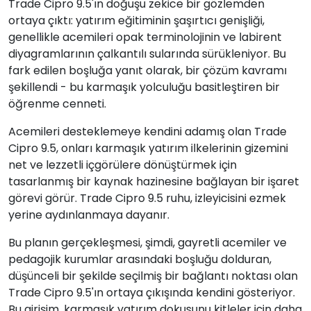
Trade Cipro 9.5'ın doğuşu zekice bir gözlemden
ortaya çıktı: yatırım eğitiminin şaşırtıcı genişliği,
genellikle acemileri opak terminolojinin ve labirent
diyagramlarının çalkantılı sularında sürükleniyor. Bu
fark edilen boşluğa yanıt olarak, bir çözüm kavramı
şekillendi - bu karmaşık yolculuğu basitleştiren bir
öğrenme cenneti.
Acemileri desteklemeye kendini adamış olan Trade
Cipro 9.5, onları karmaşık yatırım ilkelerinin gizemini
net ve lezzetli içgörülere dönüştürmek için
tasarlanmış bir kaynak hazinesine bağlayan bir işaret
görevi görür. Trade Cipro 9.5 ruhu, izleyicisini ezmek
yerine aydınlanmaya dayanır.
Bu planın gerçekleşmesi, şimdi, gayretli acemiler ve
pedagojik kurumlar arasındaki boşluğu dolduran,
düşünceli bir şekilde seçilmiş bir bağlantı noktası olan
Trade Cipro 9.5'ın ortaya çıkışında kendini gösteriyor.
Bu girişim, karmaşık yatırım dokusunu kitleler için daha