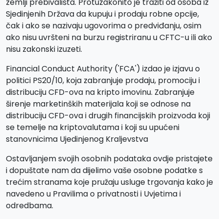
zemlji prebivališta. Protuzakonito je tražiti od osoba iz
Sjedinjenih Država da kupuju i prodaju robne opcije,
čak i ako se nazivaju ugovorima o predviđanju, osim
ako nisu uvršteni na burzu registriranu u CFTC-u ili ako
nisu zakonski izuzeti.
Financial Conduct Authority ('FCA') izdao je izjavu o
politici PS20/10, koja zabranjuje prodaju, promociju i
distribuciju CFD-ova na kripto imovinu. Zabranjuje
širenje marketinških materijala koji se odnose na
distribuciju CFD-ova i drugih financijskih proizvoda koji
se temelje na kriptovalutama i koji su upućeni
stanovnicima Ujedinjenog Kraljevstva
Ostavljanjem svojih osobnih podataka ovdje pristajete
i dopuštate nam da dijelimo vaše osobne podatke s
trećim stranama koje pružaju usluge trgovanja kako je
navedeno u Pravilima o privatnosti i Uvjetima i
odredbama.