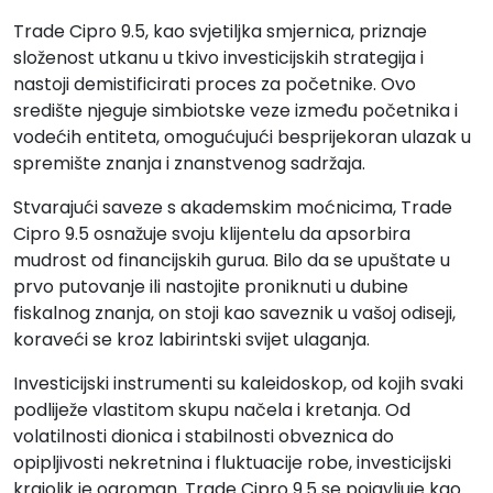
Trade Cipro 9.5, kao svjetiljka smjernica, priznaje
složenost utkanu u tkivo investicijskih strategija i
nastoji demistificirati proces za početnike. Ovo
središte njeguje simbiotske veze između početnika i
vodećih entiteta, omogućujući besprijekoran ulazak u
spremište znanja i znanstvenog sadržaja.
Stvarajući saveze s akademskim moćnicima, Trade
Cipro 9.5 osnažuje svoju klijentelu da apsorbira
mudrost od financijskih gurua. Bilo da se upuštate u
prvo putovanje ili nastojite proniknuti u dubine
fiskalnog znanja, on stoji kao saveznik u vašoj odiseji,
koraveći se kroz labirintski svijet ulaganja.
Investicijski instrumenti su kaleidoskop, od kojih svaki
podliježe vlastitom skupu načela i kretanja. Od
volatilnosti dionica i stabilnosti obveznica do
opipljivosti nekretnina i fluktuacije robe, investicijski
krajolik je ogroman. Trade Cipro 9.5 se pojavljuje kao