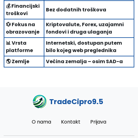
💰 Financijski
Bez dodatnih troškova
troškovi
💱 Fokus na
Kriptovalute, Forex, uzajamni
obrazovanje
fondovi i druga ulaganja
📊 Vrsta
Internetski, dostupan putem
platforme
bilo kojeg web preglednika
🌎 Zemlje
Većina zemalja – osim SAD-a
TradeCipro9.5
O nama
Kontakt
Prijava