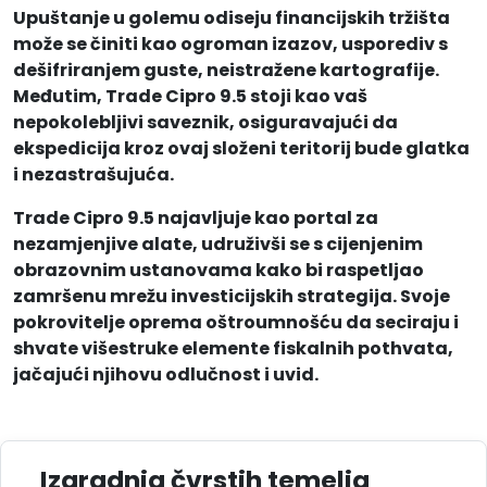
Upuštanje u golemu odiseju financijskih tržišta
može se činiti kao ogroman izazov, usporediv s
dešifriranjem guste, neistražene kartografije.
Međutim, Trade Cipro 9.5 stoji kao vaš
nepokolebljivi saveznik, osiguravajući da
ekspedicija kroz ovaj složeni teritorij bude glatka
i nezastrašujuća.
Trade Cipro 9.5 najavljuje kao portal za
nezamjenjive alate, udruživši se s cijenjenim
obrazovnim ustanovama kako bi raspetljao
zamršenu mrežu investicijskih strategija. Svoje
pokrovitelje oprema oštroumnošću da seciraju i
shvate višestruke elemente fiskalnih pothvata,
jačajući njihovu odlučnost i uvid.
Izgradnja čvrstih temelja