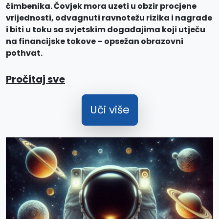
čimbenika. Čovjek mora uzeti u obzir procjene
vrijednosti, odvagnuti ravnotežu rizika i nagrade
i biti u toku sa svjetskim događajima koji utječu
na financijske tokove – opsežan obrazovni
pothvat.
Pročitaj sve
Uči više