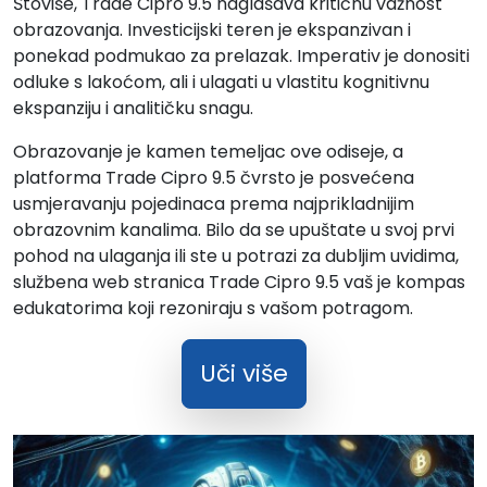
Štoviše, Trade Cipro 9.5 naglašava kritičnu važnost
obrazovanja. Investicijski teren je ekspanzivan i
ponekad podmukao za prelazak. Imperativ je donositi
odluke s lakoćom, ali i ulagati u vlastitu kognitivnu
ekspanziju i analitičku snagu.
Obrazovanje je kamen temeljac ove odiseje, a
platforma Trade Cipro 9.5 čvrsto je posvećena
usmjeravanju pojedinaca prema najprikladnijim
obrazovnim kanalima. Bilo da se upuštate u svoj prvi
pohod na ulaganja ili ste u potrazi za dubljim uvidima,
službena web stranica Trade Cipro 9.5 vaš je kompas
edukatorima koji rezoniraju s vašom potragom.
Uči više