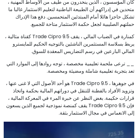
كان المؤسسون ، الذين ينحدرون من طيف من الأوساط المهنية ،
متحدين في إدراكهم أن الطبيعة الباطنية لتعليم الاستثمار غالبا ما
تشكل حاجزا هائلا أمام المبتدئين المتحمسين. دفع هذا الإدراك
حملتهم الصليبية لجعل حكمة الاستثمار متاحة للجميع.
كمنارة في الضباب المالي ، يقف Trade Cipro 9.5 كقناة مثالية ،
يربط بسلاسة المستثمرين الناشئين بالتوجيه الحكيم للمايسترو
المالي البارعين في رسم التضاريس المعقدة للسوق.
__ ترعى ملحمة تعليمية مخصصة ، توجه روادها إلى الموارد التي
تعد بتجربة تعليمية شاملة ومضيئة ومخصصة.
في جوهرها ، Trade Cipro 9.5 هو أحد الأصول التي لا غنى عنها ،
وتزويد الأفراد بالفطنة للتنقل في دوراتهم المالية بحكمة واتخاذ
قرارات حكيمة. بغض النظر عن خبرة المرء في المعركة المالية ،
فإن Trade Cipro 9.5 يقف كمنصة نموذجية لجميع الذين يسعون
إلى الانغماس في مجال الاستثمار بثقة.