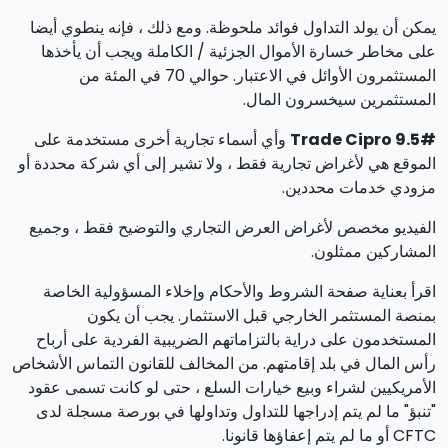
يمكن أن يولد التداول فوائد ملحوظة. ومع ذلك ، فإنه ينطوي أيضا
على مخاطر خسارة الأموال الجزئية / الكاملة ويجب أن يأخذها
المستثمرون الأوائل في الاعتبار. حوالي 70 في المئة من
المستثمرين سيخسرون المال.
#Trade Cipro 9.5
وأي أسماء تجارية أخرى مستخدمة على
الموقع هي لأغراض تجارية فقط ، ولا تشير إلى أي شركة محددة أو
مزودي خدمات محددين.
الفيديو مخصص لأغراض العرض التجاري والتوضيح فقط ، وجميع
المشاركين ممثلون.
اقرأ بعناية صفحة الشروط والأحكام وإخلاء المسؤولية الخاصة
بمنصة المستثمر الخارجي قبل الاستثمار. يجب أن يكون
المستخدمون على دراية بالتزاماتهم الضريبية الفردية على أرباح
رأس المال في بلد إقامتهم. من المخالف للقانون التماس الأشخاص
الأمريكيين لشراء وبيع خيارات السلع ، حتى لو كانت تسمى عقود
"تنبؤ" ما لم يتم إدراجها للتداول وتداولها في بورصة مسجلة لدى
CFTC أو ما لم يتم إعفاؤها قانونا.