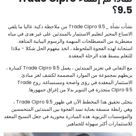
9.5؟
نشأت نشأة _Trade Cipro 9.5 من ملاحظة ذكية: غالبا ما يلقي
الاتساع المحير لتعليم الاستثمار بالمبتدئين على غير هدى في مياه
مضطربة من المصطلحات المبهمة والرسوم البيانية المتاهة.
استجابة لهذه الفجوة الملحوظة ، اتخذ مفهوم الحل شكلا - ملاذا
للتعلم يبسط هذه الرحلة المعقدة.
مع التفاني في تعزيز المبتدئين ، يعمل Trade Cipro 9.5 كمنارة ،
يربطهم بمجموعة من الموارد المصممة لكشف لغز مبادئ
الاستثمار المعقدة في رؤى واضحة ومستساغة. روح Trade
Cipro 9.5 متجذرة في التنوير بدلا من إغراق جمهورها.
يتجلى تحقيق هذا المخطط الآن في ظهور Trade Cipro 9.5 ،
وهي رابطة منسقة بعناية تسد الفجوة بين المبتدئين المتحمسين
والمؤسسات التربوية. هذه المبادرة محورية في جعل النسيج المعقد
للاستثمارات أكثر سهولة للجماهير.