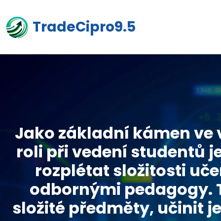
TradeCipro9.5
Jako základní kámen ve v
roli při vedení studentů 
rozplétat složitosti uč
odbornými pedagogy. Ti
složité předměty, učinit j