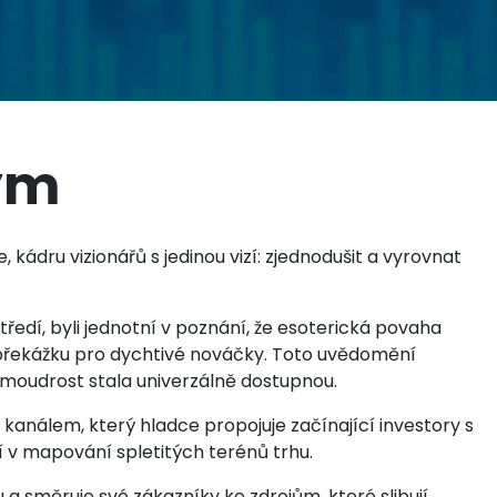
Tým
kádru vizionářů s jedinou vizí: zjednodušit a vyrovnat
tředí, byli jednotní v poznání, že esoterická povaha
 překážku pro dychtivé nováčky. Toto uvědomění
ní moudrost stala univerzálně dostupnou.
 kanálem, který hladce propojuje začínající investory s
í v mapování spletitých terénů trhu.
a směruje své zákazníky ke zdrojům, které slibují