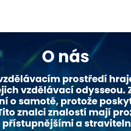
O nás
zdělávacím prostředí hraje
jejich vzdělávací odysseou. 
ení o samotě, protože posky
to znalci znalostí mají pro
e přístupnějšími a stravite