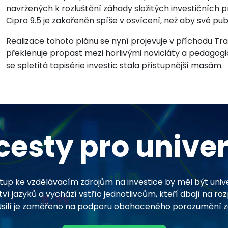
navržených k rozluštění záhady složitých investičních p
Cipro 9.5 je zakořeněn spíše v osvícení, než aby své publ
Realizace tohoto plánu se nyní projevuje v příchodu Tr
překlenuje propast mezi horlivými noviciáty a pedagogick
se spletitá tapisérie investic stala přístupnější masám.
cesty pro univer
ístup ke vzdělávacím zdrojům na investice by měl být univ
 jazyků a vychází vstříc jednotlivcům, kteří dbají na rozp
. Úsilí je zaměřeno na podporu obohaceného porozumění 