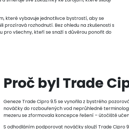
, které vybavuje jednotlivce bystrostí, aby se
li prozíravá rozhodnutí. Bez ohledu na zkušenosti s
 pro všechny, kteří se snaží s důvěrou ponořit do
Proč byl Trade Ci
Geneze Trade Cipro 9.5 se vynořila z bystrého pozorován
nováčky do rozbouřených vod neprůhledné terminologie
mezeru se zformovala koncepce řešení – útočiště učení,
S odhodláním podporovat nováčky slouží Trade Cipro 9.5 