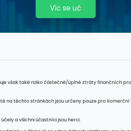
Víc se uč
však také riziko částečné/úplné ztráty finančních prostře
žité na těchto stránkách jsou určeny pouze pro komerční 
čely a všichni účastníci jsou herci.