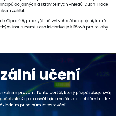
rincipů do jasných a stravitelných vhledů. Duch Trade
ikum zahltil.
ade Cipro 9.5, promyšleně vytvořeného spojení, které
ými institucemi. Tato iniciativa je klíčová pro to, aby
zální učení
erzálním právem. Tento portál, který přizpůsobuje svůj
očet, slouží jako osvětlující maják ve spletitém trade-
základním principům investování.