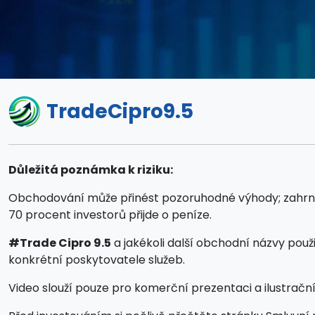
TradeCipro9.5
Důležitá poznámka k riziku:
Obchodování může přinést pozoruhodné výhody; zahrnuje 
70 procent investorů přijde o peníze.
#Trade Cipro 9.5
a jakékoli další obchodní názvy pou
konkrétní poskytovatele služeb.
Video slouží pouze pro komerční prezentaci a ilustrační ú