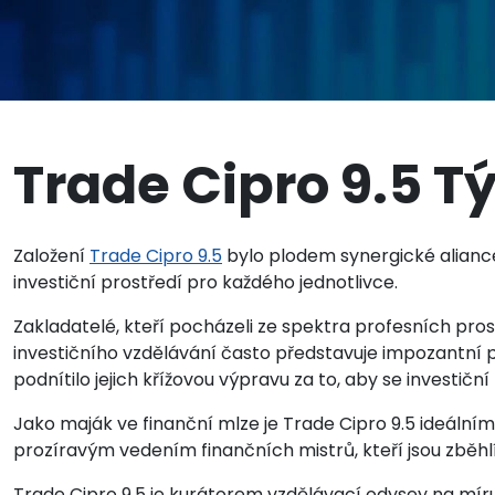
Trade Cipro 9.5 
Založení
Trade Cipro 9.5
bylo plodem synergické aliance, 
investiční prostředí pro každého jednotlivce.
Zakladatelé, kteří pocházeli ze spektra profesních pros
investičního vzdělávání často představuje impozantní
podnítilo jejich křížovou výpravu za to, aby se investič
Jako maják ve finanční mlze je Trade Cipro 9.5 ideálním
prozíravým vedením finančních mistrů, kteří jsou zběhl
Trade Cipro 9.5 je kurátorem vzdělávací odysey na míru 