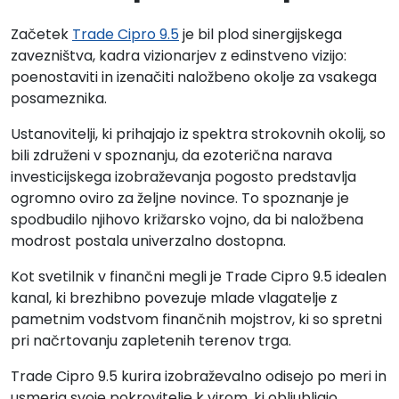
Začetek
Trade Cipro 9.5
je bil plod sinergijskega
zavezništva, kadra vizionarjev z edinstveno vizijo:
poenostaviti in izenačiti naložbeno okolje za vsakega
posameznika.
Ustanovitelji, ki prihajajo iz spektra strokovnih okolij, so
bili združeni v spoznanju, da ezoterična narava
investicijskega izobraževanja pogosto predstavlja
ogromno oviro za željne novince. To spoznanje je
spodbudilo njihovo križarsko vojno, da bi naložbena
modrost postala univerzalno dostopna.
Kot svetilnik v finančni megli je Trade Cipro 9.5 idealen
kanal, ki brezhibno povezuje mlade vlagatelje z
pametnim vodstvom finančnih mojstrov, ki so spretni
pri načrtovanju zapletenih terenov trga.
Trade Cipro 9.5 kurira izobraževalno odisejo po meri in
usmerja svoje pokrovitelje k virom, ki obljubljajo