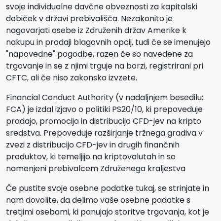
svoje individualne davčne obveznosti za kapitalski
dobiček v državi prebivališča. Nezakonito je
nagovarjati osebe iz Združenih držav Amerike k
nakupu in prodaji blagovnih opcij, tudi če se imenujejo
"napovedne" pogodbe, razen če so navedene za
trgovanje in se z njimi trguje na borzi, registrirani pri
CFTC, ali če niso zakonsko izvzete.
Financial Conduct Authority (v nadaljnjem besedilu:
FCA) je izdal izjavo o politiki PS20/10, ki prepoveduje
prodajo, promocijo in distribucijo CFD-jev na kripto
sredstva. Prepoveduje razširjanje tržnega gradiva v
zvezi z distribucijo CFD-jev in drugih finančnih
produktov, ki temeljijo na kriptovalutah in so
namenjeni prebivalcem Združenega kraljestva
Če pustite svoje osebne podatke tukaj, se strinjate in
nam dovolite, da delimo vaše osebne podatke s
tretjimi osebami, ki ponujajo storitve trgovanja, kot je