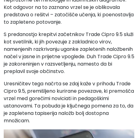
Kot odgovor na to zaznano vrzel se je oblikovala
predstava o rešitvi – zatočišče učenja, ki poenostavlja
to zapleteno potovanje.
S predanostjo krepitvi začetnikov Trade Cipro 9.5 služi
kot svetilnik, ki jih povezuje z zakladnico virov,
namenjenih razkrivanju uganke zapletenih naložbenih
načel v jasne in prijetne vpoglede. Duh Trade Cipro 9.5
je zakoreninjen v razsvetljenju, namesto da bi
preplavil svoje občinstvo.
Uresničitev tega načrta se zdaj kaže v prihodu Trade
Cipro 9.5, premišljeno kurirane povezave, ki premošča
vrzel med gorečimi noviciati in pedagoškimi
ustanovami. Ta pobuda je ključnega pomena za to, da
je zapletena tapiserija naložb bolj dostopna
množicam.