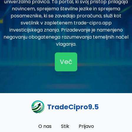
univerzalna pravica. Ta portal, ki svoj pristop prilagaja
novincem, sprejema številne jezike in sprejema
posameznike, ki se zavedajo proračuna, služi kot
svetilnik v zapletenem trade-cipro.app
investicijskega znanja. Prizadevanje je namenjeno
negovanju obogatenega razumevanja temeljnih načel
vlaganja.
Več
TradeCipro9.5
O nas
Stik
Prijavo