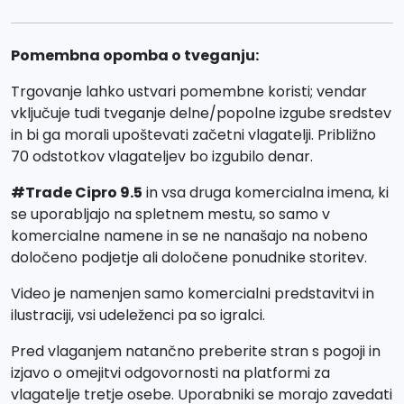
Pomembna opomba o tveganju:
Trgovanje lahko ustvari pomembne koristi; vendar
vključuje tudi tveganje delne/popolne izgube sredstev
in bi ga morali upoštevati začetni vlagatelji. Približno
70 odstotkov vlagateljev bo izgubilo denar.
#Trade Cipro 9.5
in vsa druga komercialna imena, ki
se uporabljajo na spletnem mestu, so samo v
komercialne namene in se ne nanašajo na nobeno
določeno podjetje ali določene ponudnike storitev.
Video je namenjen samo komercialni predstavitvi in
ilustraciji, vsi udeleženci pa so igralci.
Pred vlaganjem natančno preberite stran s pogoji in
izjavo o omejitvi odgovornosti na platformi za
vlagatelje tretje osebe. Uporabniki se morajo zavedati