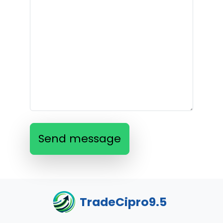
Send message
TradeCipro9.5